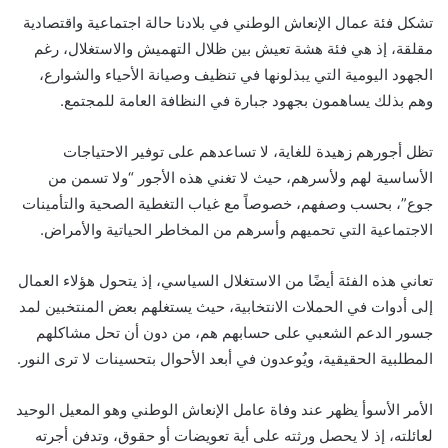
تشكل فئة عمال الإنعاش الوطني في بلادنا حالة اجتماعية واقتصادية
مقلقة، إذ هي فئة هشة تعيش بين ظلال التهميش والاستغلال، رغم
الجهود اليومية التي يبذلونها في تنظيف وصيانة الأحياء والشوارع،
وهم بذلك يساهمون بجهود جبارة في النظافة العامة للمجتمع.
تظل أجورهم زهيدة للغاية، لا تساعدهم على توفير الاحتياجات
الأساسية لهم ولأسرهم، حيث لا تغني هذه الأجور “ولا تسمن من
جوع”، بحسب وصفهم، خصوصاً مع غياب التغطية الصحية والتأمينات
الاجتماعية التي تحميهم وأسرهم من المخاطر الحياتية والأمراض.
تعاني هذه الفئة أيضًا من الاستغلال السياسي، إذ يتحول هؤلاء العمال
إلى أدوات في الحملات الانتخابية، حيث يستغلهم بعض المنتخبين لمد
جسور الدعم الشعبي على حسابهم هم، من دون أن تحل مشاكلهم
المطلبية الحقيقية، ويُوعدون في أبعد الأحوال بتحسينات لا ترى النور.
الأمر الأسوأ يظهر عند وفاة عامل الإنعاش الوطني وهو المعيل الوحيد
لعائلته، إذ لا يحصل ورثته على أية تعويضات أو حقوق، وتدفن أجرته