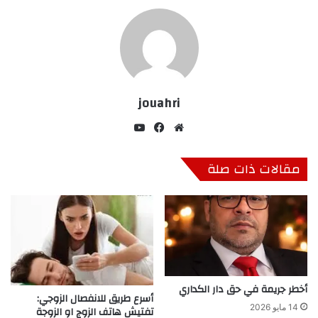
jouahri
موق
في
‫Yo
ع
سب
uT
الوي
وك
ub
مقالات ذات صلة
ب
e
أخطر جريمة في حق دار الكداري
أسرع طريق للانفصال الزوجي:
14 مايو 2026
تفتيش هاتف الزوج او الزوجة