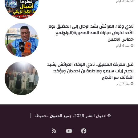
منذ 3 أيام
نادي وفاء العرائش يشد الرحال إلى المضيق يوم
الأحد لخوض مباراة السد المصيرية(البراج).مع
حماس الاعبين
منذ 4 أيام
قبل معركة المضيق.. نادي الوفاء العرائش يشيد
بدعم زينب سيمو وفاطمة بن احمدان ويؤكد:
التكاتف سر النجاح
منذ 7 أيام
© حقوق النشر 2026، جميع الحقوق محفوظة |
فيسبوك
‫YouTube
ملخص