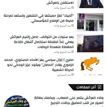
الاستقلال بالعرائش
منذ أسبوع واحد
“أنابيك” تعزز حصيلتها في التشغيل وتستعد لمرحلة
جديدة من الإصلاح المؤسساتي
منذ أسبوع واحد
بعد سنوات من التوقف.. عامل إقليم العرائش
يعطي غداً انطلاقة استكمال أشغال القاعة
المغطاة متعددة الرياضات
منذ أسبوع واحد
حصري | زلزال سياسي يهز الاتحاد الدستوري.. محمد
الزموري يغادر “الحصان” ويقود عزيز الودكي نحو
الحركة الشعبية
منذ أسبوعين
أخر المقالات
وفاء العرائش ينتصر على الصعاب… ويخطف بطاقة
العبور من قلب المضيق بركلات الترجيح