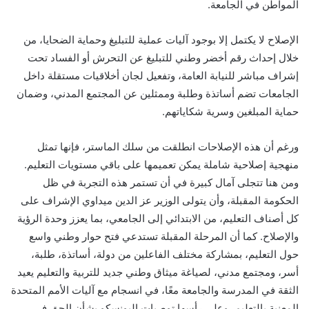
المواطن في الجامعة.
الإصلاح لا يكتمل إلا بوجود آليات عملية للتبليغ وحماية الضحايا، من
خلال إحداث رقم أخضر وطني للتبليغ عن التحرش أو الفساد تحت
إشراف مباشر للنيابة العامة، وتفعيل لجان أخلاقيات مستقلة داخل
الجامعات تضم أساتذة وطلبة وممثلين عن المجتمع المدني، وضمان
حماية المبلغين وسرية شكاياتهم.
ورغم أن هذه الإصلاحات انطلقت من سلك الماستر، فإنها تمثل
منهجية إصلاحية شاملة يمكن تعميمها على باقي مستويات التعليم.
ومن هنا تتجلى آمال كبيرة في أن تستمر هذه التجربة في ظل
الحكومة المقبلة، وأن يتولى الوزير عز الدين ميداوي الإشراف على
كل أصناف التعليم، من الابتدائي إلى الجامعي، بما يعزز وحدة الرؤية
والإصلاح. كما أن المرحلة المقبلة تستدعي فتح حوار وطني واسع
حول التعليم، بمشاركة مختلف الفاعلين من دولة، أساتذة، طلبة،
أسر، ومجتمع مدني، لصياغة ميثاق وطني جديد للتربية والتعليم يعيد
الثقة في المدرسة والجامعة معًا، في انسجام مع آليات الأمم المتحدة
المعنية بالتعليم، وعلى رأسها توصيات اليونسكو بشأن الحق في