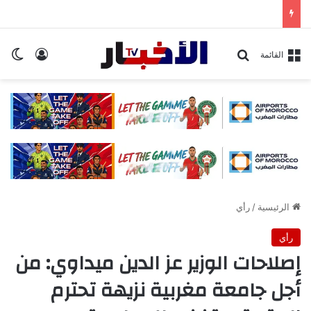
تسجيل ا
ال
بحث عن
القائمة
الرئيسية
/
رأي
رأي
إصلاحات الوزير عز الدين ميداوي: من
أجل جامعة مغربية نزيهة تحترم