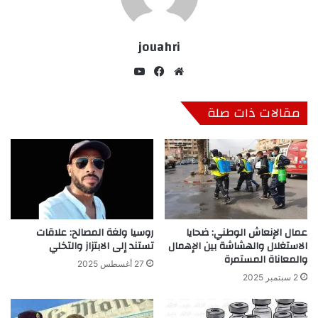
jouahri
موق
في
‫Yo
ع
سب
uT
الوي
وك
ub
مقالات ذات صلة
ب
e
عمال الإنعاش الوطني: ضحايا
روسيا ولغة المصالح: علاقات
الاستغلال والهشاشة بين الإهمال
تستند إلى الابتزاز والتخلي
والمعاناة المستمرة
27 أغسطس 2025
2 سبتمبر 2025