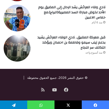
نادي وفاء العرائش يشد الرحال إلى المضيق يوم
الأحد لخوض مباراة السد المصيرية(البراج).مع
حماس الاعبين
منذ 6 أيام
قبل معركة المضيق.. نادي الوفاء العرائش يشيد
بدعم زينب سيمو وفاطمة بن احمدان ويؤكد:
التكاتف سر النجاح
منذ أسبوع واحد
© حقوق النشر 2026، جميع الحقوق محفوظة |
فيسبوك
‫YouTube
ملخص
الموقع