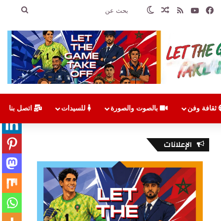
فيسبوك
‫YouTube
ملخص الموقع RSS
مقال عشوائي
الوضع المظلم
بحث
عن
ثقافة وفن
بالصوت والصورة
للسيدات
اتصل بنا
الإعلانات