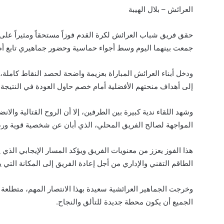
العرائش – بلال الهيبة
حقق فريق شباب العرائش لكرة القدم فوزاً مستحقاً ومثيراً على
جمعت بينهما اليوم وسط أجواء حماسية وحضور جماهيري تابع أطو
ودخل أبناء العرائش المباراة بعزيمة واضحة لحصد النقاط كاملة،
إلى أهداف منحتهم الأفضلية أمام خصم حاول العودة في النتيجة
وشهد اللقاء ندية كبيرة بين الطرفين، إلا أن الروح القتالية وا
المواجهة لصالح الفريق المحلي، الذي أبان عن شخصية قوية ورغب
هذا الفوز يعزز من معنويات الفريق ويؤكد المسار الإيجابي الذي 
الطاقم التقني والإداري من أجل إعادة الفريق إلى المكانة التي يس
وخرجت الجماهير العرائشية سعيدة بهذا الانتصار المهم، متطلعة إ
الجميع أن يكون محطة جديدة للتألق والنجاح.