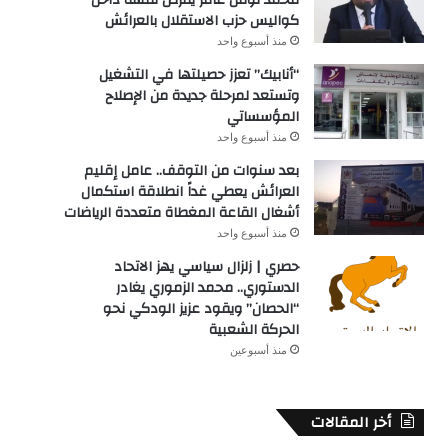
كواليس حزب الاستقلال بالعرائش
منذ أسبوع واحد
“أنابيك” تعزز حصيلتها في التشغيل
وتستعد لمرحلة جديدة من الإصلاح
المؤسساتي
منذ أسبوع واحد
بعد سنوات من التوقف.. عامل إقليم
العرائش يعطي غداً انطلاقة استكمال
أشغال القاعة المغطاة متعددة الرياضات
منذ أسبوع واحد
حصري | زلزال سياسي يهز الاتحاد
الدستوري.. محمد الزموري يغادر
“الحصان” ويقود عزيز الودكي نحو
الحركة الشعبية
منذ أسبوعين
أخر المقالات