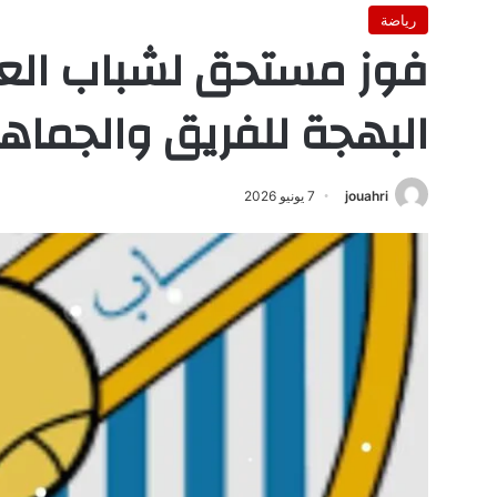
رياضة
فوز مستحق لشباب العر
البهجة للفريق والجماهي
jouahri
7 يونيو 2026