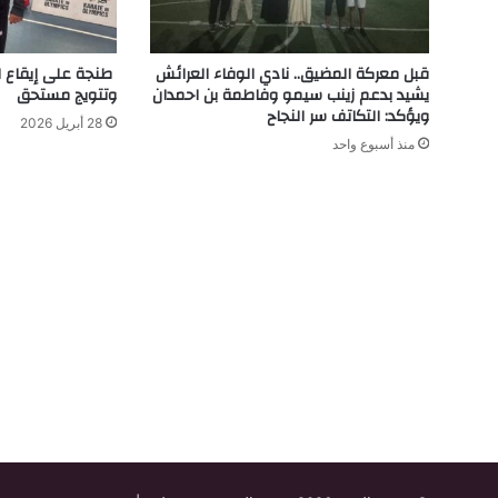
قبل معركة المضيق.. نادي الوفاء العرائش
طنجة على إيقاع ا
يشيد بدعم زينب سيمو وفاطمة بن احمدان
وتتويج مستحق
ويؤكد: التكاتف سر النجاح
28 أبريل 2026
منذ أسبوع واحد