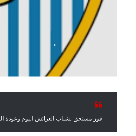
فوز مستحق لشباب العرائش اليوم وعودة البه