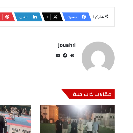
شاركها
فيسبوك
‫X
لينكدإن
ب
jouahri
موق
في
‫Yo
ع
سب
uT
الوي
وك
ub
ب
e
مقالات ذات صلة