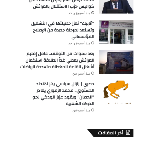
كواليس حزب الاستقلال بالعرائش
منذ أسبوع واحد
“أنابيك” تعزز حصيلتها في التشغيل
وتستعد لمرحلة جديدة من الإصلاح
المؤسساتي
منذ أسبوع واحد
بعد سنوات من التوقف.. عامل إقليم
العرائش يعطي غداً انطلاقة استكمال
أشغال القاعة المغطاة متعددة الرياضات
منذ أسبوعين
حصري | زلزال سياسي يهز الاتحاد
الدستوري.. محمد الزموري يغادر
“الحصان” ويقود عزيز الودكي نحو
الحركة الشعبية
منذ أسبوعين
أخر المقالات