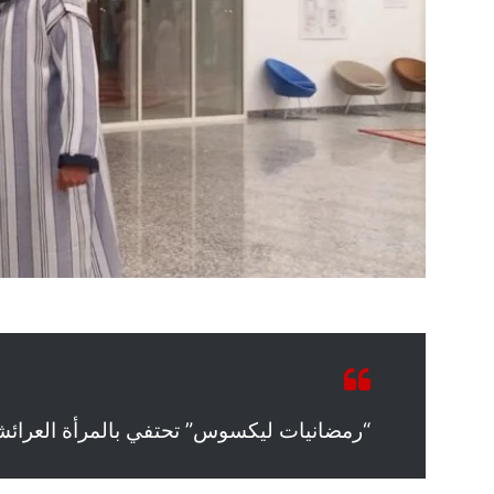
“رمضانيات ليكسوس” تحتفي بالمرأة العرائشي