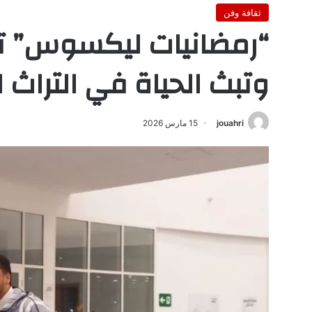
ثقافة وفن
“رمضانيات ليكسوس” تحت
وتبث الحياة في التراث 
jouahri
15 مارس 2026