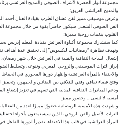
مجموعة أنوار الحضرة لأشراف الصوفي والمديح العرائشي برئاس
والمديح العرائشي العريق؛
وعرض موسيقي مميز لفن عشاق الطرب بقيادة الفنان أحمد الدر
الفن الصوفي الشعبي سيكون حاضراً بقوة من خلال مجموعة الح
القلوب بنغمات روحية مميزة؛
كما ستشارك مجموعة أكناوة العرائش بقيادة المعلم إدريس بجية،
وتهدف تظاهرة “رمضانيات ليكسوس” إلى تحقيق عدة أهداف ثقافي
إشعال الساحة الثقافية والفنية في العرائش خلال شهر رمضان، و
إبراز التراث الموسيقي والروحي المغربي وتنوعه، وتسليط الضوء عل
والاحتفاء بالمرأة العرائشية وإظهار دورها المحوري في الحفاظ 
وفتح فضاء ثقافي وفني للتلاقي بين الفنانين والجمهور، وتحفيز ا
ودعم المبادرات الثقافية المدنية التي تسهم في تعزيز إشعاع المد
أمسية لا تُنسى… وحضور مميز
و شهدت هذه الأمسية الرمضانية حضورًا مميزًا لعدد من الفعالي
التراث الأصيل والفن الروحي، الذين سيستمتعون بأجواء احتفالية 
المرأة العرائشية في قلب هذا الاحتفاء، تقديراً لدورها الفاعل في 