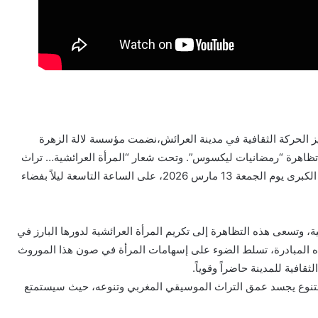
ز الحركة الثقافية في مدينة العرائش،نضمت مؤسسة لالة الزهرة
 من تظاهرة “رمضانيات ليكسوس”. وتحت شعار “المرأة العرائشية… تراث
وفن أصيل نابض بالحياة”، يُنتظر أن تقام هذه الفعالية الرمضانية الكبرى يوم الجمعة 13 مارس 2026، على الساعة التاسعة ليلاً بفضاء
 وتسعى هذه التظاهرة إلى تكريم المرأة العرائشية لدورها البارز في
ه المبادرة، تسلط الضوء على إسهامات المرأة في صون هذا الموروث
قافية للمدينة حاضراً وقوياً.
متنوع يجسد عمق التراث الموسيقي المغربي وتنوعه، حيث سيستمتع