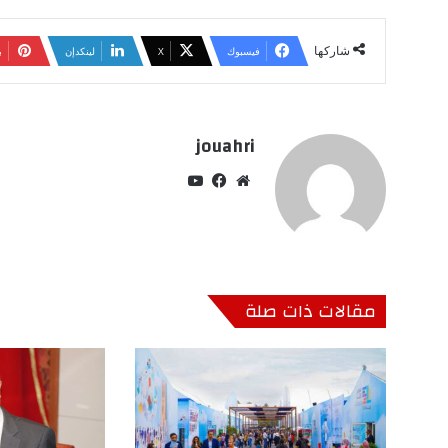
شاركها
فيسبوك
‫X
لينكدإن
ب
jouahri
موق
في
‫Yo
ع
سب
uT
الوي
وك
ub
ب
e
مقالات ذات صلة