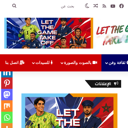
فيسبوك
‫YouTube
ملخص الموقع RSS
مقال عشوائي
الوضع المظلم
بحث
عن
ثقافة وفن
بالصوت والصورة
للسيدات
اتصل بنا
الإعلانات