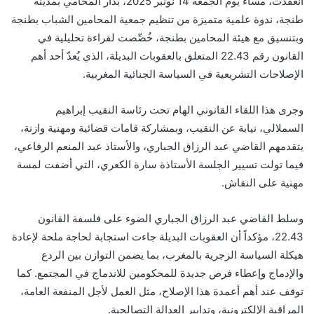
انعقدت، مساء يوم الجمعة 14 نونبر 2025، بدار المحامي بمدينة
طنجة، ندوة علمية متميزة من تنظيم جمعية المحامين الشباب بطنجة
وبتنسيق مع هيئة المحامين بطنجة، خُصِّصت لقراءة تحليلية في
القانون رقم 22.43 المتعلق بالعقوبات البديلة، الذي يُعدّ أحد أهم
الإصلاحات التشريعية في السياسة الجنائية المغربية.
وجرى هذا اللقاء القانوني الهام تحت رئاسة النقيب إبراهيم
السملالي، نيابة عن النقيب، وبمشاركة قامات قضائية ومهنية وازنة،
يتقدمهم القاضي عبد الرزاق الجباري، والأستاذ عبد المنعم الرفاعي،
فيما تولت تسيير الجلسة الأستاذة سارة الكعري، التي أضفت لمسة
مهنية على النقاش.
وسلط القاضي عبد الرزاق الجباري الضوء على فلسفة القانون
22.43، مؤكداً أن العقوبات البديلة جاءت استجابة لحاجة ملحة لإعادة
هيكلة السياسة الزجرية بالمغرب، بما يضمن التوازن بين الردع
والإدماج وإعطاء فرص جديدة للمحكومين للاندماج في المجتمع. كما
توقف عند أهم أعمدة هذا الإصلاح، مثل العمل لأجل المنفعة العامة،
المراقبة الإلكترونية، وتدابير العدالة التصالحية.