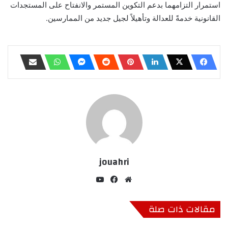
استمرار التزامهما بدعم التكوين المستمر والانفتاح على المستجدات
القانونية خدمةً للعدالة وتأهيلاً لجيل جديد من الممارسين.
jouahri
موق
في
‫Yo
ع
سب
uT
الوي
وك
ub
مقالات ذات صلة
ب
e