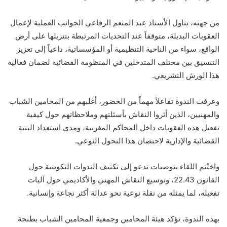
من جهته، تناول الأستاذ عبد المنعم الرفاعي الجوانب العملية لإعمال
العقوبات البديلة، متوقفاً عند التحديات المرتبطة بتنزيلها على أرض
الواقع، سواء من الناحية التنظيمية أو المؤسساتية، داعياً إلى تعزيز
التنسيق بين مختلف المتدخلين في المنظومة القضائية لضمان فعالية
هذا الورش التشريعي.
وعرفت الندوة تفاعلاً مهماً من الحضور، أغلبهم من المحامين الشباب
والمهنيين، الذين أثروا النقاش بأسئلتهم وملاحظاتهم حول كيفية
تفعيل هذه العقوبات داخل المحاكم المغربية، ومدى استعداد البنية
القضائية والإدارية لاحتضان هذا التحول النوعي.
واختُتم اللقاء بتوصيات تدعو إلى تكثيف الندوات التكوينية حول
القانون 22.43، وتوسيع النقاش المهني والأكاديمي حول آليات
تفعيله، لما يمثله من نقلة نوعية نحو عدالة أكثر نجاعة وإنسانية.
بهذه الندوة، تؤكد هيئة المحامين وجمعية المحامين الشباب بطنجة