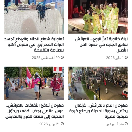
ليلة كناوية تهزّ الروح… العرائش
تعاونية شعاع الحناء والإبداع تجسد
تعانق الجذبة في حضرة الفن
التراث الصحراوي في معرض أكلو
الأصيل
للصناعة التقليدية
1 مايو 2026
20 أغسطس 2025
مهرجان البحر بالعرائش.. كرنفال
مهرجان تلاقح الثقافات بالعرائش..
يحتفي بهوية المدينة ويصنع فرجة
عرس عالمي يجذب الآلاف ويحوّل
صيفية مميزة
المدينة إلى منصة للفرح والتعايش.
منذ أسبوعين
21 يونيو 2026