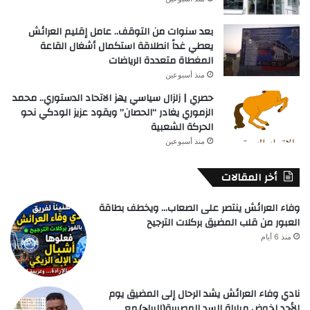
بعد سنوات من التوقف.. عامل إقليم العرائش
يعطي غداً انطلاقة استكمال أشغال القاعة
المغطاة متعددة الرياضات
منذ أسبوعين
حصري | زلزال سياسي يهز الاتحاد الدستوري.. محمد
الزموري يغادر “الحصان” ويقود عزيز الودكي نحو
الحركة الشعبية
منذ أسبوعين
أخر المقالات
وفاء العرائش ينتصر على الصعاب… ويخطف بطاقة
العبور من قلب المضيق بركلات الترجيح
منذ 6 أيام
نادي وفاء العرائش يشد الرحال إلى المضيق يوم
الأحد لخوض مباراة السد المصيرية(البراج).مع