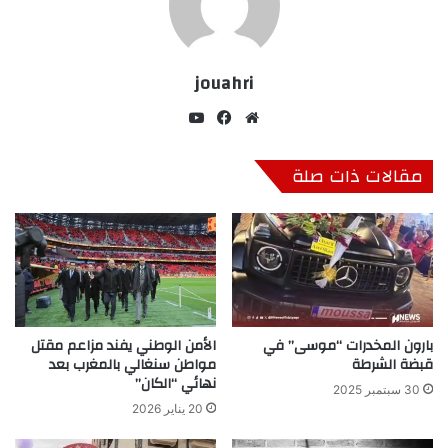
jouahri
موق
في
‫Yo
ع
سب
uT
الوي
وك
ub
مقالات ذات صلة
ب
e
بارون المخدرات “موسى” في
الأمن الوطني يفند مزاعم مقتل
قبضة الشرطة
مواطن سنغالي بالمغرب بعد
نهائي “الكان”
30 سبتمبر 2025
20 يناير 2026