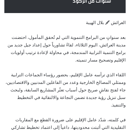
سنوات من الركود
العرائش 🖋️ بلال الهيبة
بعد سنواتٍ من البرامج التنموية التي لم تُحقق المأمول، احتضنت
مدينة العرائش، اليوم الثلاثاء، لقاءً تشاورياً حول إعداد جيل جديد من
برامج التنمية الترابية المندمجة، في محاولة لإعادة ترتيب أولويات
الإقليم وتصحيح مسار تنميته.
اللقاء الذي ترأسه عامل الإقليم، بحضور رؤساء الجماعات الترابية
وممثلي المصالح الخارجية وعدد من الفاعلين المدنيين والاقتصاديين،
جاء لفتح نقاشٍ صريح حول أسباب تعثّر المشاريع السابقة، ولبحث
سبل تنزيل رؤية جديدة تضمن النجاعة والالتقائية في التخطيط
والتنفيذ.
في كلمته، شدّد عامل الإقليم على ضرورة القطع مع المقاربات
التقليدية التي أثبتت محدوديتها، داعياً إلى اعتماد تخطيط تشاركي