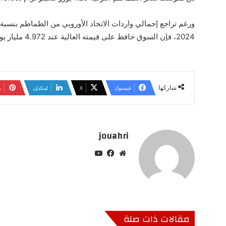
2024، فإن السوق حافظ على قيمته العالية عند 4.972 مليار يورو، بمتوسط سعر 1.73 يورو للكيلوغرام.
شاركها
فيسبوك
‫X
لينكدإن
ب
jouahri
موق
في
‫Yo
ع
سب
uT
الوي
وك
ub
ب
e
مقالات ذات صلة