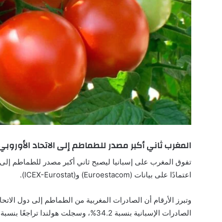
المغرب ثاني أكبر مصدر للطماطم إلى الاتحاد الأوروبي
اعتمادًا على بيانات (Euroestacom) و(ICEX-Eurostat).
الصادرات الإسبانية بنسبة 34.2%، وسجلت هولندا تراجعًا بنسبة 21.11% خلال الفترة ذاتها.