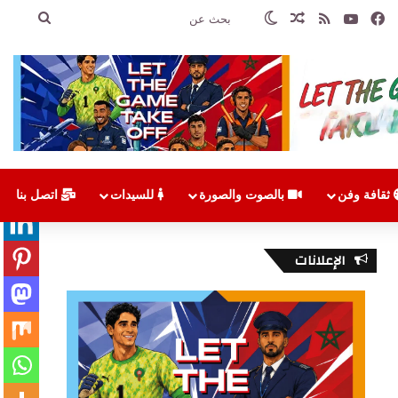
فيسبوك
‫YouTube
ملخص الموقع RSS
مقال عشوائي
الوضع المظلم
بحث
عن
ثقافة وفن
بالصوت والصورة
للسيدات
اتصل بنا
الإعلانات