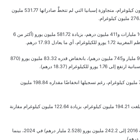
وبلغت الكمية المصدرة من المغرب سنة 2024 نحو 579.79 مليون كيلوغرام، متجاوزة إسبانيا التي لم تتخطَّ صادراتها 531.77 مليون
كما حقق المغرب إيرادات بلغت 999.04 مليون يورو، ما يعادل 10 مليارات و411 مليون درهم، بزيادة 581.72 مليون يورو (أكثر من 6
وفي المقابل، تراجعت عائدات إسبانيا إلى 933.63 مليون يورو (9 مليار و745 مليون درهم)، بانخفاض قدره 83.32 مليون يورو (870
أما هولندا، فقد احتلت المرتبة الأولى بحجم صادرات بلغ 743.29 مليون كيلوغرام، رغم تسجيلها انخفاضًا مقداره 198.84 مليون
وجاءت تركيا في المرتبة الرابعة، محققة نموًا ملحوظًا بصادرات بلغت 194.21 مليون كيلوغرام، بزيادة 122.64 مليون كيلوغرام مقارنة
وارتفعت عائداتها من 63.62 مليون يورو (664 مليون درهم) سنة 2016 إلى 242.2 مليون يورو (2.528 مليار درهم) في 2024، بينما