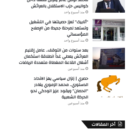
كواليس حزب الاستقلال بالعرائش
منذ أسبوع واحد
“أنابيك” تعزز حصيلتها في التشغيل
وتستعد لمرحلة جديدة من الإصلاح
المؤسساتي
منذ أسبوع واحد
بعد سنوات من التوقف.. عامل إقليم
العرائش يعطي غداً انطلاقة استكمال
أشغال القاعة المغطاة متعددة الرياضات
منذ أسبوعين
حصري | زلزال سياسي يهز الاتحاد
الدستوري.. محمد الزموري يغادر
“الحصان” ويقود عزيز الودكي نحو
الحركة الشعبية
منذ أسبوعين
أخر المقالات