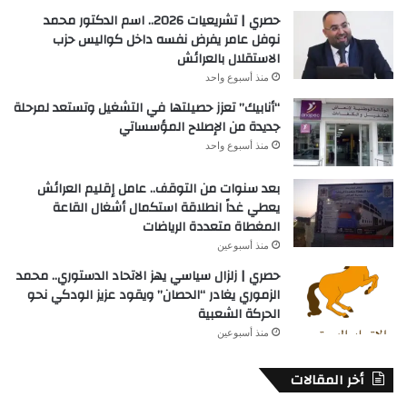
حصري | تشريعيات 2026.. اسم الدكتور محمد
نوفل عامر يفرض نفسه داخل كواليس حزب
الاستقلال بالعرائش
منذ أسبوع واحد
“أنابيك” تعزز حصيلتها في التشغيل وتستعد لمرحلة
جديدة من الإصلاح المؤسساتي
منذ أسبوع واحد
بعد سنوات من التوقف.. عامل إقليم العرائش
يعطي غداً انطلاقة استكمال أشغال القاعة
المغطاة متعددة الرياضات
منذ أسبوعين
حصري | زلزال سياسي يهز الاتحاد الدستوري.. محمد
الزموري يغادر “الحصان” ويقود عزيز الودكي نحو
الحركة الشعبية
منذ أسبوعين
أخر المقالات