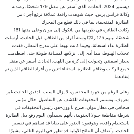
ديسمبر 2024. الحادث الذي أسفر عن مقتل 179 شخصًا، رصدته
وكالة فرانس برس، حيث شوهدت رافعة عملاقة ترفع أجزاء من
الطائرة المتفحمة، بما في ذلك قطع من المحرك.
وكانت الطائرة في طريقها من بانكوك إلى موان وعلى متنها 181
شخصًا، بينهم 175 راكبًا وستة أفراد من الطاقم. قبل الحادث، أرسلت
الطائرة نداء استغاثة، وفيما كانت تهبط على مدرج المطار، فقدت
عجلات الهبوط، مما أدى إلى انزلاقها لمسافة طويلة حتى اصطدمت
بجدار اسمنتي وتحولت إلى كرة من اللهب. الحادث أسفر عن مقتل
جميع الركاب وطاقم الطائرة باستثناء اثنين من أفراد الطاقم الذين تم
إنقاذهما.
وعلى الرغم من جهود المحققين، لا يزال السبب الدقيق للحادث غير
معروف، وتستمر التحقيقات للكشف عن التفاصيل. خلال مؤتمر
صحافي في مطار موان، صرح نا وون-هو، رئيس التحقيقات في
شرطة مقاطعة جيولا الجنوبية، بأنهم سيبدأون اليوم رفع ذيل الطائرة
باستخدام رافعة، ويتوقعون العثور على بقايا قد تساهم في تفسير
الحادث. وأضاف أن النتائج الأولية قد تظهر في اليوم التالي، مشيرًا