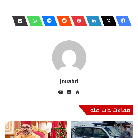
jouahri
موق
في
‫Yo
ع
سب
uT
الوي
وك
ub
مقالات ذات صلة
ب
e