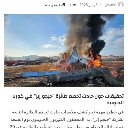
jouahri
3 يناير 2025
4
دقيقة واحدة
تحقيقات حول حادث تحطم طائرة “جيجو إير” في كوريا
الجنوبية
في خطوة مهمة نحو كشف ملابسات حادث تحطم الطائرة التابعة
لشركة “جيجو إير”، بدأ المحققون الكوريون الجنوبيون يوم الجمعة
عملية إزالة الحطام من مطار موان، حيث تحطّمت الطائرة في 29