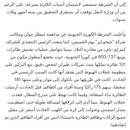
إلى أن الشرطة ستسعى لاستبيان أسباب الكارثة بسرعة، على الرغم
من أن وزارة النقل توقعت أن يستغرق التحقيق بين ستة أشهر وثلاث
سنوات.
وأعلنت الشرطة الكورية الجنوبية عن مداهمة لمطار موان ومكاتب
شركة “جيجو إير” يوم الخميس، كما منعت الرئيس التنفيذي للشركة،
كيم إي-باي، من مغادرة البلاد. بينما تتواصل عمليات تفتيش طائرات
بوينغ 737-800 في كوريا الجنوبية، حيث يخضع أسطول مكون من
101 طائرة تملكها ست شركات طيران لفحص دقيق، مع التركيز على
منظومة عجلات الهبوط التي يعتقد أنها كانت السبب الرئيسي في
الحادث. كانت في طريقها من بانكوك إلى موان وعلى متنها 181
شخصًا، بينهم 175 راكبًا وستة أفراد من الطاقم. قبل الحادث، أرسلت
الطائرة نداء استغاثة، وفيما كانت تهبط على مدرج المطار، فقدت
عجلات الهبوط، مما أدى إلى انزلاقها لمسافة طويلة حتى اصطدمت
بجدار اسمنتي وتحولت إلى كرة من اللهب. الحادث أسفر عن مقتل
جميع الركاب وطاقم الطائرة باستثناء اثنين من أفراد الطاقم الذين تم
إنقاذهما.