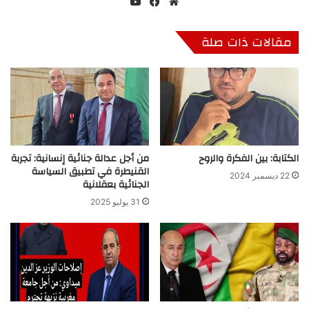
موق
في
‫Yo
ع
سب
uT
الوي
وك
ub
مقالات ذات صلة
ب
e
الكتابة: بين الفكرة والروح
من أجل عدالة جنائية إنسانية: تجربة
القنيطرة في تطبيق السياسة
22 ديسمبر 2024
الجنائية بعقلانية
31 يوليو 2025