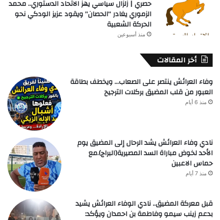
حصري | زلزال سياسي يهز الاتحاد الدستوري.. محمد
الزموري يغادر “الحصان” ويقود عزيز الودكي نحو
الحركة الشعبية
منذ أسبوعين
أخر المقالات
وفاء العرائش ينتصر على الصعاب… ويخطف بطاقة
العبور من قلب المضيق بركلات الترجيح
منذ 6 أيام
نادي وفاء العرائش يشد الرحال إلى المضيق يوم
الأحد لخوض مباراة السد المصيرية(البراج).مع
حماس الاعبين
منذ 7 أيام
قبل معركة المضيق.. نادي الوفاء العرائش يشيد
بدعم زينب سيمو وفاطمة بن احمدان ويؤكد: