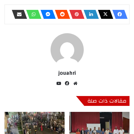
jouahri
موق
في
‫Yo
ع
سب
uT
الوي
وك
ub
مقالات ذات صلة
ب
e