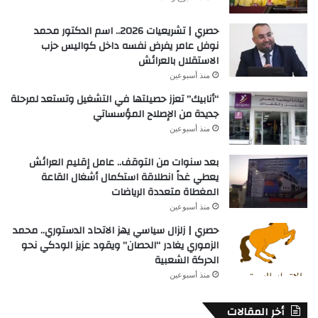
حصري | تشريعيات 2026.. اسم الدكتور محمد
نوفل عامر يفرض نفسه داخل كواليس حزب
الاستقلال بالعرائش
منذ أسبوعين
“أنابيك” تعزز حصيلتها في التشغيل وتستعد لمرحلة
جديدة من الإصلاح المؤسساتي
منذ أسبوعين
بعد سنوات من التوقف.. عامل إقليم العرائش
يعطي غداً انطلاقة استكمال أشغال القاعة
المغطاة متعددة الرياضات
منذ أسبوعين
حصري | زلزال سياسي يهز الاتحاد الدستوري.. محمد
الزموري يغادر “الحصان” ويقود عزيز الودكي نحو
الحركة الشعبية
منذ أسبوعين
أخر المقالات