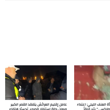
 العنف الليلي: اعتداء
عامل إقليم العرائش يتفقد القصر الكبير
اكسي” يثير قلقاً
ويعلن حالة استنفار قصوى تحسبًا لارتفاع