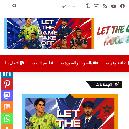
فيسبوك
‫YouTube
ملخص الموقع RSS
مقال عشوائي
الوضع المظلم
بحث
عن
ثقافة وفن
بالصوت والصورة
للسيدات
اتصل بنا
الإعلانات