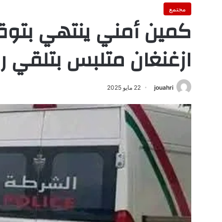
مجتمع
كمين أمني ينتهي بتوق
ازغنغان متلبس بتلقي 
jouahri
22 مايو 2025