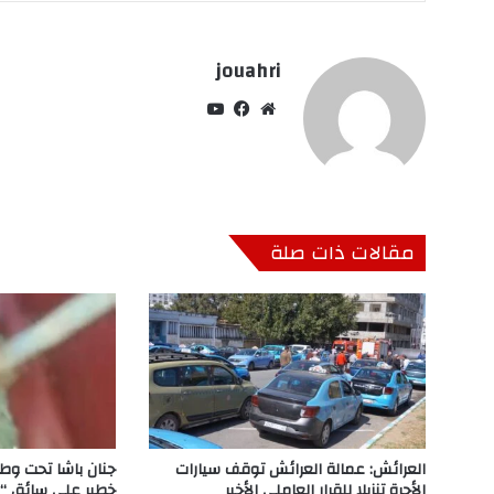
jouahri
موق
في
‫Yo
ع
سب
uT
الوي
وك
ub
ب
e
مقالات ذات صلة
العرائش: عمالة العرائش توقف سيارات
جنان باشا تحت وطأة
الأجرة تنزيلا للقرار العاملي الأخير
خطير على سائق “ط