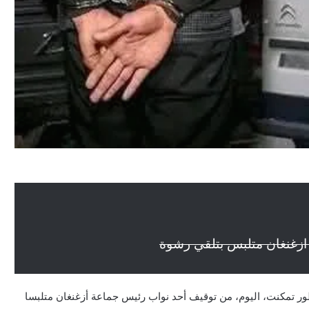
ازغنغان متلبس بتلقي رشوة
ظور تمكنت، اليوم، من توقيف أحد نواب رئيس جماعة أزغنغان متلبسا