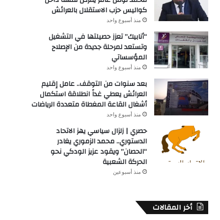
كواليس حزب الاستقلال بالعرائش
منذ أسبوع واحد
“أنابيك” تعزز حصيلتها في التشغيل
وتستعد لمرحلة جديدة من الإصلاح
المؤسساتي
منذ أسبوع واحد
بعد سنوات من التوقف.. عامل إقليم
العرائش يعطي غداً انطلاقة استكمال
أشغال القاعة المغطاة متعددة الرياضات
منذ أسبوع واحد
حصري | زلزال سياسي يهز الاتحاد
الدستوري.. محمد الزموري يغادر
“الحصان” ويقود عزيز الودكي نحو
الحركة الشعبية
منذ أسبوعين
أخر المقالات