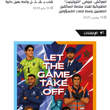
العرائش.. فوضى “التروتينيت”
شاب يـ ـقـ ـتـ ـل والده بعين دالية
الكهربائية تهدد سلامة السائقين
20 مايو 2025
المهنيين وسط صمت المسؤولين
19 نوفمبر 2025
الإعلانات