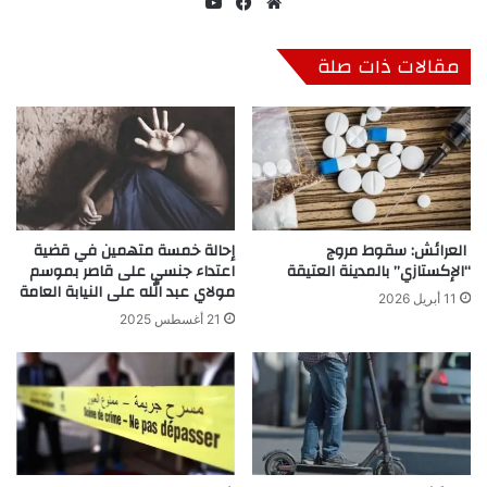
موق
في
‫Yo
ع
سب
uT
الوي
وك
ub
مقالات ذات صلة
ب
e
العرائش: سقوط مروج
إحالة خمسة متهمين في قضية
“الإكستازي” بالمدينة العتيقة
اعتداء جنسي على قاصر بموسم
مولاي عبد الله على النيابة العامة
11 أبريل 2026
21 أغسطس 2025