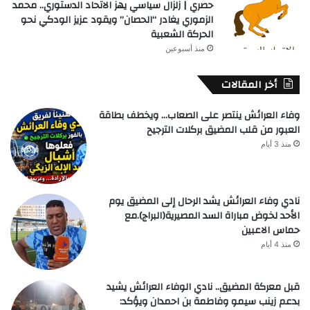
حصري | زلزال سياسي يهز الاتحاد الدستوري.. محمد
الزموري يغادر “الحصان” ويقود عزيز الودكي نحو
الحركة الشعبية
منذ أسبوعين
أخر المقالات
وفاء العرائش ينتصر على الصعاب… ويخطف بطاقة
العبور من قلب المضيق بركلات الترجيح
منذ 3 أيام
نادي وفاء العرائش يشد الرحال إلى المضيق يوم
الأحد لخوض مباراة السد المصيرية(البراج).مع
حماس الاعبين
منذ 4 أيام
قبل معركة المضيق.. نادي الوفاء العرائش يشيد
بدعم زينب سيمو وفاطمة بن احمدان ويؤكد: