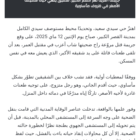
جريمة أسرية تهز القصر الكبير: شقيق ينهي حياة شقيقه
الأصغر في ظروف مأساوية
اهتزّ حي سيدي سعيد، وتحديدًا محيط مستوصف سيدي الكامل
بمدينة القصر الكبير، صباح يوم الإثنين 12 ماي 2025، على وقع
جريمة قتل مروّعة راح ضحيتها شاب أعزب في مقتبل العمر، بعد أن
تلقى طعنات قاتلة على يد شقيقه الأكبر، الذي يعيش معه في نفس
المسكن.
ووفقًا لمعطيات أولية، فقد نشب خلاف بين الشقيقين تطوّر بشكل
مأساوي، حيث أقدم الجاني، وهو رجل متزوج، على توجيه طعنات
غادرة لأخيه الأصغر، تاركًا إياه مدرّجًا في دمائه داخل المنزل.
وفور علمها بالواقعة، تدخلت عناصر الوقاية المدنية التي قامت بنقل
الضحية على وجه السرعة إلى المستشفى المحلي بالمدينة، قبل أن
يتم تحويله إلى المستشفى الجهوي بطنجة نظرًا لخطورة حالته
الصحية. إلا أن كل محاولات إنقاذ حياته باءت بالفشل، حيث لفظ